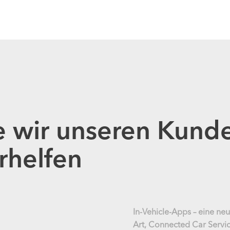
ie wir unseren Kund
rhelfen
In-Vehicle-Apps – eine ne
Art, Connected Car Servi