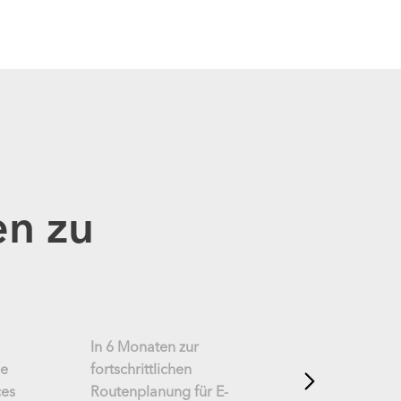
en zu
In 6 Monaten zur
ue
fortschrittlichen
ces
Routenplanung für E-
Connect