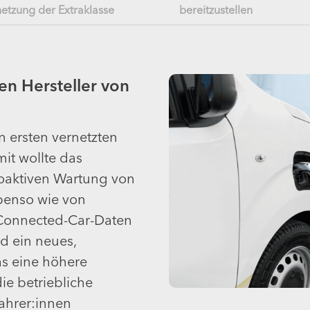
etzung der Extraklasse
bereitzustellen
en Hersteller von
n ersten vernetzten
it wollte das
oaktiven Wartung von
benso wie von
 Connected-Car-Daten
d ein neues,
as eine höhere
ie betriebliche
Fahrer:innen