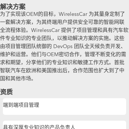
解决方案
为了实现该OEM的目标，WirelessCar 为其量身定制了
一套解决方案，为其终端用户提供安全可靠的智能网联
全流程体验。WirelessCar 提供了项目管理和具有汽车软
件专业知识的专业团队，以推动解决方案的实施。这些
由项目管理团队统御的 DevOps 团队全天候负责开发、
维护和运营。他们与OEM密切合作，管理不断变化的需
求和期望，分享他们的专业知识和敏捷工作方式。首批
智联汽车在欧洲和美国推出后，合作范围也扩大到了中
国和其他市场。
资质
端到端项目管理
具有深厚专业知识的产品负责人