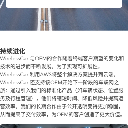
持续进化
WirelessCar 与OEM的合作随着终端客户期望的变化和
技术的进步而不断发展。为了实现可扩展性，
WirelessCar 利用AWS将整个解决方案提升到云端。
WirelessCar 还支持该OEM开始下一阶段的车联网之
旅：通过引入我们的标准化产品（如车辆状态、位置服
务及行程管理），他们将缩短时间、降低风险并提高运
营效率。我们的长期合作由于公开透明变得更加稳固，
从而提高了交付效率，为OEM的客户创造了更大价值。