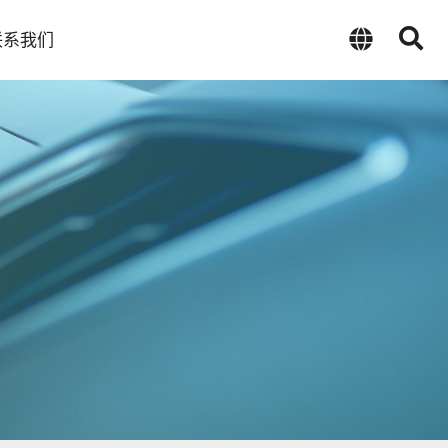
联系我们
中文