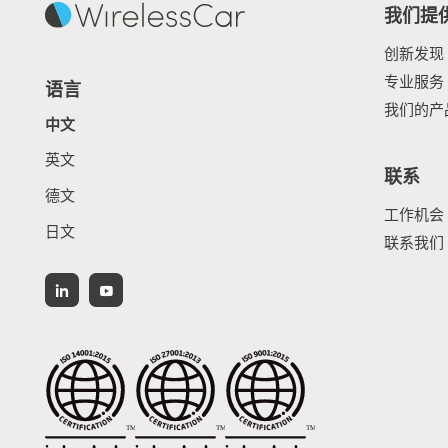
我们提
创新发现
专业服务
语言
我们的产
中文
英文
联系
德文
工作机会
日文
联系我们