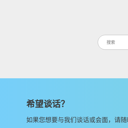
希望谈话？
如果您想要与我们谈话或会面，请随