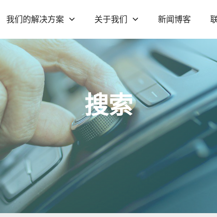
我们的解决方案
关于我们
新闻博客
搜索