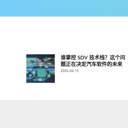
谁掌控 SDV 技术栈？这个问
题正在决定汽车软件的未来
2026-06-15