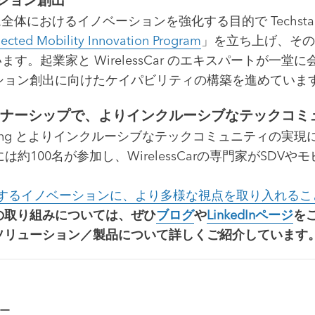
ステム全体におけるイノベーションを強化する目的で Techs
ected Mobility Innovation Program
」を立ち上げ、その一環とし
ています。起業家と WirelessCar のエキスパートが
ション創出に向けたケイパビリティの構築を進めていま
たなパートナーシップで、よりインクルーシブなテックコ
k Programming とよりインクルーシブなテックコミュニ
rk」には約100名が参加し、WirelessCarの専門家が
。
供するイノベーションに、より多様な視点を取り入れるこ
の取り組みについては、ぜひ
ブログ
や
LinkedInページ
を
ソリューション／製品について詳しくご紹介しています
ー