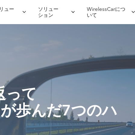
リュー
ソリュー
WirelessCarにつ
ション
いて
返って
Car が歩んだ7つのハ