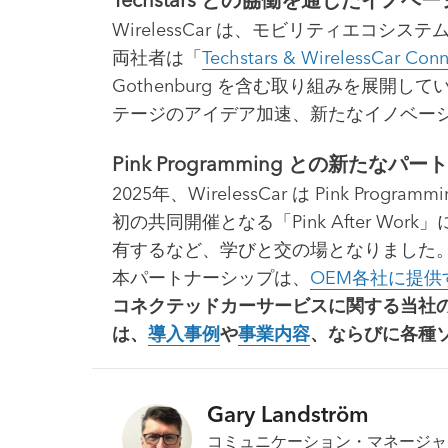
WirelessCar は、モビリティエコシ
両社者は「
Techstars & WirelessCar Conn
Gothenburg を含む取り組みを展開し
テージのアイデア加速、新たなイノベー
Pink Programming との新
2025年、WirelessCar は Pin
初の共同開催となる「Pink After Wo
有するなど、学びと交の場となりました
本パートナーシップは、
OEM各社に提
コネクテッドカーサービスに関する当社
は、
導入事例
や
事業内容
、ならびに各種
Gary Landström
コミュニケーション・マネージャ