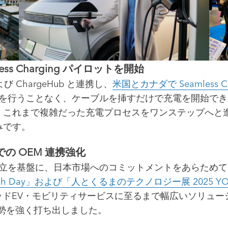
ss Charging パイロットを開始
g および ChargeHub と連携し、
米国とカナダで Seamless
録を行うことなく、ケーブルを挿すだけで充電を開始でき
これまで複雑だった充電プロセスをワンステップへと進化
みです。
の OEM 連携強化
フィス設立を基盤に、日本市場へのコミットメントをあらため
h Day」および「人とくるまのテクノロジー展 2025 
ッドEV・モビリティサービスに至るまで幅広いソリュ
勢を強く打ち出しました。