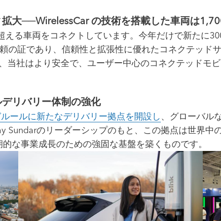
─WirelessCar の技術を搭載した車両は1,7
700万台を超える車両をコネクトしています。今年だけで新た
信頼の証であり、信頼性と拡張性に優れたコネクテッド
る中、当社はより安全で、ユーザー中心のコネクテッドモ
ルデリバリー体制の強化
ガルールに新たなデリバリー拠点を開設し
、グローバル
ay Sundarのリーダーシップのもと、この拠点は世界
期的な事業成長のための強固な基盤を築くものです。