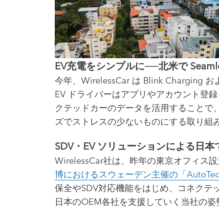
EV充電をシンプルに──北米で Seamle
今年、WirelessCar は Blink Chargin
EV ドライバーはアプリやアカウント登
クテッドカーのデータを活用することで、
ズでストレスの少ないものにする取り組
SDV・EV ソリューションによる日本で
WirelessCar社は、昨年の東京オ
博におけるスウェーデン主催の「AutoTec
保全やSDV対応機能をはじめ、コネクテ
日本のOEM各社を支援していく当社の姿