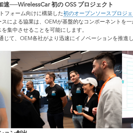
─WirelessCar 初の OSS プロジェクト
ラットフォーム向けに構築した
初のオープンソースプロジェク
ースによる協業は、OEMが基盤的なコンポーネントを一
スを集中させることを可能にします。
latform」を通じて、OEM各社がより迅速にイノベーション
ーション創出