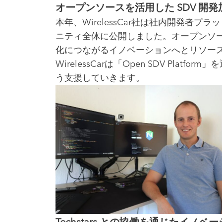
オープンソースを活用した SDV 開発加速─
本年、WirelessCar社は社内開発者プ
ニティ全体に公開しました。オープンソ
化につながるイノベーションへとリソー
WirelessCarは「Open SDV P
う支援していきます。
Techstars との協働を通じたイノベ