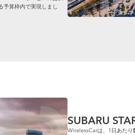
る予算枠内で実現しまし
SUBARU ST
WirelessCarは、1