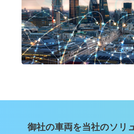
御社の⾞両を当社のソリ