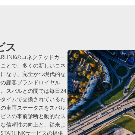
ビス
STARLINKのコネクテッドカー
ることで、多くの新しいコネ
うになり、完全かつ現代的な
ルの顧客ブランドロイヤル
。スバルとの間では毎日24
ルタイムで交換されているた
新の車両ステータスをスバル
ービスの事前診断と動的なス
うな信頼性の向上と、従来よ
ARLINKサービスの提供