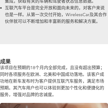
集成，获取有关的车辆和驾驶者状态信息数据。
互联汽车平台是完全开放和面向未来的，对客户来说
也是一样。从第一次交付开始，WirelessCar及其合作
伙伴就可以不断增加和丰富新的服务和解决方案。
成果
该项目在预期的18个月内全部完成，且没有超出预算；
同时各项服务在欧洲、北美和中国成功落地。该客户成
功地在新车发布时为客户提供互联汽车服务，满足市场
预期。其汽车用户也可以体验到更加个性化和便捷化的
服务，增强对品牌的忠诚度。