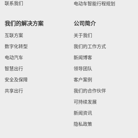
联系我们
电动车智能行程规划
我们的解决方案
公司简介
互联方案
关于我们
数字化转型
我们的工作方式
电动汽车
新闻博客
智慧出行
领导团队
安全及保障
客户案例
共享出行
我们的合作伙伴
可持续发展
新闻资讯
隐私政策