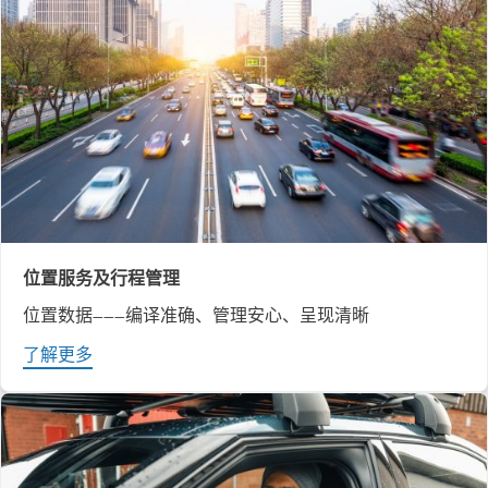
位置服务及行程管理
位置数据———编译准确、管理安心、呈现清晰
了解更多