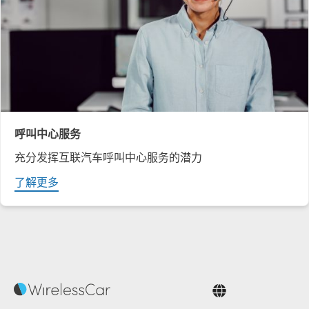
呼叫中心服务
充分发挥互联汽车呼叫中心服务的潜力
了解更多