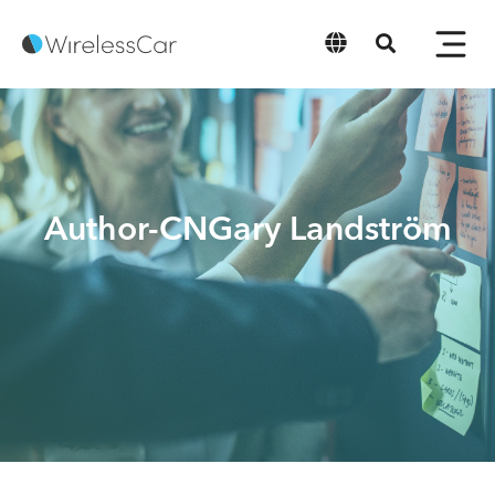
中文
Author-CNGary Landström