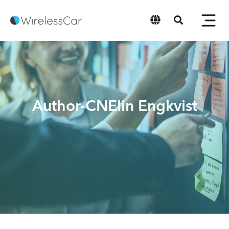
中文
Author-CNElin Engkvist