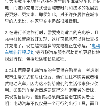
1. 大多数车主/用户选择在家里的车库或停车位上充
电，而这种充电方式也会随着时间和技术的发展变
得更好、更实惠。即便如此，对于许多居住在城市
里的人来说，在家里充电仍然很难做到。
2. 在进行长途旅行时，需要找到适合的充电桩，且
充电桩位置应较好发现，这样司机就可以轻松查找
并充电了。现在越来越多的充电桩正在修建。“
电动
车智能行程规划
”等互联汽车服务帮助司机更轻松地
规划行程：包括短途和长途旅程。
3. 城市居民是电动汽车的主要潜在购买者。考虑到
城市生活方式和居住位置，他们往往不购买或者租
赁电动汽车，因为这不能给他们的生活带来多少便
利。如果汽车制造商想要赢得这些消费者的青睐、
实现销售目标，他们就必须向这些潜在购买者证
明：电动汽车不仅仅是一个可行的出行工具，而且