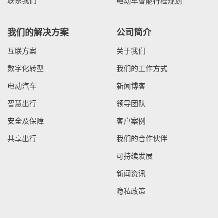
联系我们
电动车智能行程规划
我们的解决方案
公司简介
互联方案
关于我们
数字化转型
我们的工作方式
电动汽车
新闻博客
智慧出行
领导团队
安全及保障
客户案例
共享出行
我们的合作伙伴
可持续发展
新闻资讯
隐私政策