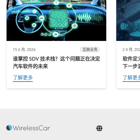
15 6 月, 2026
互联业务
2 4 月, 20
谁掌控 SDV 技术栈？这个问题正在决定
软件定
汽车软件的未来
下一步
了解更多
了解更