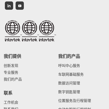
中文
我们提供
我们的产品
创新发现
呼叫中心服务
专业服务
车联网基础服务
我们的产品
数据访问管理
数字钥匙管理
联系
位置服务及行程管理
工作机会