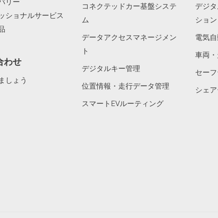
バリー
コネクテッドカー基盤システ
デジタ
ッショナルサービス
ム
ション
品
データアクセスマネージメン
電気自
ト
車両・
合わせ
デジタルキー管理
セーフ
ましょう
位置情報・走行データ管理
シェア
スマートEVルーティング