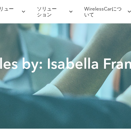
リュー
ソリュー
WirelessCarにつ
ション
いて
cles by: Isabella Fra